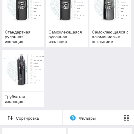
разрушений.
Компания
Energo
Trade Co.
предлагает широкий
ассортимент
Стандартная
Самоклеющаяся
Самоклеющаяся с
теплоизоляции
рулонная
рулонная
алюминиевым
Misot-Flex
в
изоляция
изоляция
покрытием
Алматы, предназначенной для жилых, коммерческих и
промышленных объектов.
Трубчатая
изоляция
Сортировка
0
Фильтры