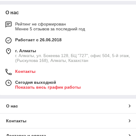
✔
Простота монтажа
– легкие и гибкие материалы
легко устанавливаются на любые поверхности.
О нас
✔
Долговечность
– срок службы превышает 10 лет
Рейтинг не сформирован
без потери эксплуатационных характеристик.
Менее 5 отзывов за последний год
✔
Экологичность
– безопасны для здоровья, не
Работает с 26.06.2018
выделяют вредных веществ.
Ассортимент теплоизоляции Misot-Flex
г. Алматы
г. Алматы, ул. Бокеева 128, БЦ "727", офис 504, 5-й этаж,
В нашем каталоге представлены следующие виды
(Рыскулова 168), Алматы, Казахстан
теплоизоляционных материалов
:
🔹
Рулонная
теплоизоляция
– применяется для
Контакты
утепления стен, полов, потолков и кровли.
Сегодня выходной
🔹
Самоклеющаяся
теплоизоляция
– удобный
Показать весь график работы
вариант для быстрого монтажа без использования
дополнительных клеевых составов.
🔹
Алюминизированная
теплоизоляция
–
О нас
обладает отражающим эффектом, снижая
теплопотери.
Контакты
🔹
Трубная
теплоизоляция
– предназначена для
утепления трубопроводов и инженерных
Доставка и оплата