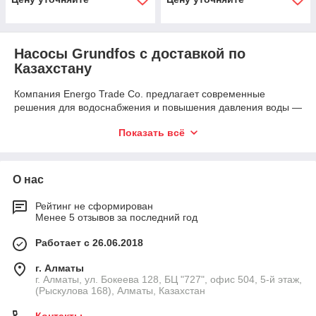
Насосы Grundfos с доставкой по
Казахстану
Компания Energo Trade Co. предлагает современные
решения для водоснабжения и повышения давления воды —
насосы Grundfos и насосные станции для дома и бизнеса. В
Показать всё
каталоге представлены надёжные модели, подходящие для
частных домов, квартир, коммерческих объектов и
производственных задач.
О нас
Если вам нужен насос для воды купить с гарантией качества
и быстрой доставкой, вы можете выбрать подходящее
Рейтинг не сформирован
оборудование из ассортимента Energo Trade Co. Мы
Менее 5 отзывов за последний год
обеспечиваем поставки по всему Казахстану, включая
Алматы, Астану и другие регионы.
Работает с 26.06.2018
Купить насос Grundfos для любых
г. Алматы
задач
г. Алматы, ул. Бокеева 128, БЦ "727", офис 504, 5-й этаж,
(Рыскулова 168), Алматы, Казахстан
Насосы Grundfos широко применяются в системах
водоснабжения благодаря высокой эффективности и