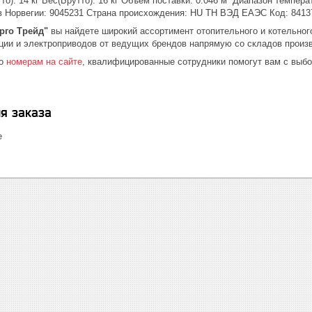
о): 14 кг Вес(Брутто): 16 кг Объем поставки: 0.046 м³ Диапазон температ
в Норвегии: 9045231 Cтрана происхождения: HU ТН ВЭД ЕАЭС Код: 8413
рго Трейд"
вы найдете широкий ассортимент отопительного и котельного
ции и электроприводов от ведущих брендов напрямую со складов произ
по
номерам на сайте
, квалифицированные сотрудники помогут вам с выб
я заказа
е