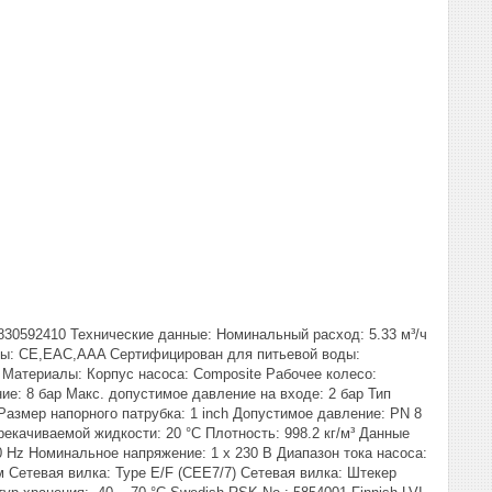
30592410 Технические данные: Номинальный расход: 5.33 м³/ч
ты: CE,EAC,AAA Сертифицирован для питьевой воды:
 Материалы: Корпус насоса: Composite Рабочее колесо:
е: 8 бар Макс. допустимое давление на входе: 2 бар Тип
Размер напорного патрубка: 1 inch Допустимое давление: PN 8
рекачиваемой жидкости: 20 °C Плотность: 998.2 кг/м³ Данные
50 Hz Номинальное напряжение: 1 x 230 В Диапазон тока насоса:
 м Сетевая вилка: Type E/F (CEE7/7) Сетевая вилка: Штекер