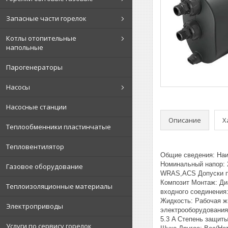
Запасные части горелок
Котлы отопительные
напольные
Парогенераторы
Насосы
Насосные станции
Описание
Х
Теплообменники пластинчатые
Тепловентилятор
Общие сведения: Наи
Номинальный напор: 
Газовое оборудование
WRAS,ACS Допуски по
Композит Монтаж: Диа
Теплоизоляционные материалы
входного соединения:
Жидкость: Рабочая жи
Электроприводы
электрооборудования:
5.3 A Степень защиты
Услуги по сервису горелок