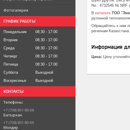
Шуко Другое: Вес(Нетт
No.: 4732546 № NRF 
Фотогалерея
В
каталоге
ТОО "Эне
рулонной теплоизоля
ГРАФИК РАБОТЫ
Обращайтесь к нам 
регионам Казахстана.
Понедельник
08:30
17:00
Вторник
08:30
17:00
Информация дл
Среда
08:30
17:00
Четверг
08:30
17:00
Цена:
Цену уточняйт
Пятница
08:30
17:00
Суббота
Выходной
Воскресенье
Выходной
КОНТАКТЫ
+7 (708) 801-80-68
Батырхан
+7 (708) 801-80-69
Молдир