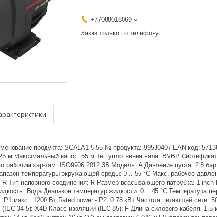
+77088018069
Заказ только по телефону
арактеристики
менование продукта: SCALA1 5-55 № продукта: 99530407 EAN код: 57138
25 м Максимальный напор: 55 м Тип уплотнения вала: BVBP Сертифика
 рабочим хар-кам: ISO9906:2012 3B Модель: A Давление пуска: 2.8 бар
пазон температуры окружающей среды: 0 .. 55 °C Макс. рабочее давлени
 R Тип напорного соединения: R Размер всасывающего патрубка: 1 inch 
дкость: Вода Диапазон температур жидкости: 0 .. 45 °C Температура пе
 P1 макс.: 1200 Вт Rated power - P2: 0.78 кВт Частота питающей сети: 
 (IEC 34-5): X4D Класс изоляции (IEC 85): F Длина силового кабеля: 1.5