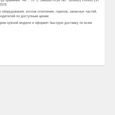
ур хранения: -40 .. 70 °C Swedish RSK No.: 5854001 Finnish LVI
7075
 оборудования, котлов отопления, горелок, запасных частей,
водителей по доступным ценам.
ором нужной модели и оформят быструю доставку по всем