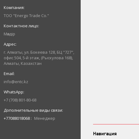
ТОО "Energo Trade Co."
Мөлдір
г. Алматы, ул. Бокеева 128, БЦ "727",
офис 504, 5-й этаж, (Рыскулова 168),
Алматы, Казахстан
info@entc.kz
+7 (708) 801-80-68
+77088018068
Менеджер
Навигация