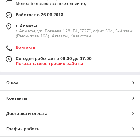
Менее 5 отзывов за последний год
станции в Алматы с доставкой по всему Казахстану. В нашем
каталоге представлены современные модели для бытовых и
Работает с 26.06.2018
промышленных задач, которые обеспечивают оптимальное
соотношение цены и качества.
г. Алматы
Преимущества современных насосных станций
г. Алматы, ул. Бокеева 128, БЦ "727", офис 504, 5-й этаж,
(Рыскулова 168), Алматы, Казахстан
Выбирая насосные станции для водоснабжения и
отопления, клиенты получают ряд преимуществ:
Контакты
поддержание постоянного давления в системе;
Сегодня работает с 08:30 до 17:00
автоматическое включение и отключение при
Показать весь график работы
изменении расхода воды;
высокая производительность и
О нас
энергоэффективность;
компактные размеры при высокой мощности;
Контакты
простота обслуживания и долговечность.
Благодаря этим характеристикам насосные станции находят
Доставка и оплата
применение в жилых зданиях, на производственных
объектах, в сельском хозяйстве, пищевой и химической
промышленности.
График работы
Виды насосных станций