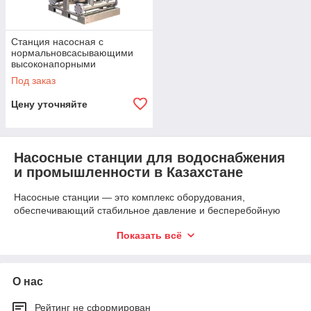
Станция насосная с
нормальновсасывающими
высоконапорными
многоступенчатыми насосам
Под заказ
Цену уточняйте
Насосные станции для водоснабжения
и промышленности в Казахстане
Насосные станции — это комплекс оборудования,
обеспечивающий стабильное давление и бесперебойную
подачу воды в системах водоснабжения и отопления. Они
Показать всё
активно применяются как в частных домах, так и на
промышленных предприятиях. Современные насосные
станции отличаются надежностью, высокой
производительностью и возможностью работы в
О нас
автоматическом режиме.
Рейтинг не сформирован
Компания
ТОО «Energo Trade Co.»
предлагает насосные