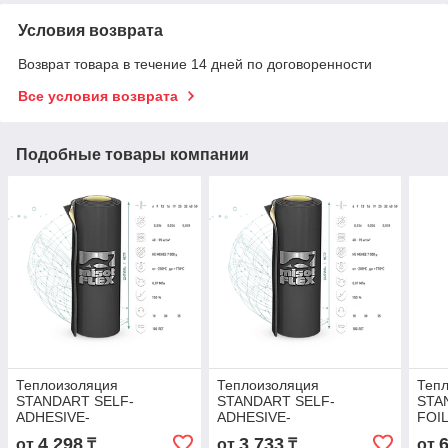
Условия возврата
Возврат товара в течение 14 дней по договоренности
Все условия возврата
Подобные товары компании
Теплоизоляция
Теплоизоляция
Теп
STANDART SELF-
STANDART SELF-
STA
ADHESIVE-
ADHESIVE-
FOIL
самоклеющаяся 9 мм
самоклеющаяся 6 мм
мм 
4 298
3 733
от
₸
от
₸
от