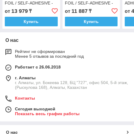
FOIL / SELF-ADHESIVE -
FOIL / SELF-ADHESIVE -
ADH
32 мм - самоклеющаяся с
25 мм - самоклеющаяся с
сам
13 979
11 887
от
₸
от
₸
от
алюм. покрытием
алюм. покрытием
Купить
Купить
О нас
Рейтинг не сформирован
Менее 5 отзывов за последний год
Работает с 26.06.2018
г. Алматы
г. Алматы, ул. Бокеева 128, БЦ "727", офис 504, 5-й этаж,
(Рыскулова 168), Алматы, Казахстан
Контакты
Сегодня выходной
Показать весь график работы
О нас