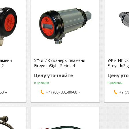
ламени
УФ и ИК сканеры пламени
УФ и ИК с
s 2
Fireye InSight Series 4
Fireye InSig
Цену уточняйте
Цену ут
В наличии
В наличии
-68
+7 (708) 801-80-68
+7 (7