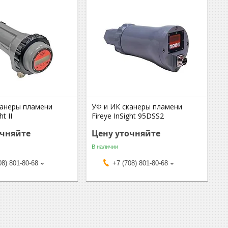
канеры пламени
УФ и ИК сканеры пламени
ht II
Fireye InSight 95DSS2
очняйте
Цену уточняйте
В наличии
08) 801-80-68
+7 (708) 801-80-68