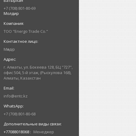
Батырхан
+7 (708) 801-80-69
Молдир
ТОО "Energo Trade Co."
Мөлдір
г. Алматы, ул. Бокеева 128, БЦ "727",
офис 504, 5-й этаж, (Рыскулова 168),
Алматы, Казахстан
info@entc.kz
+7 (708) 801-80-68
+77088018068
Менеджер