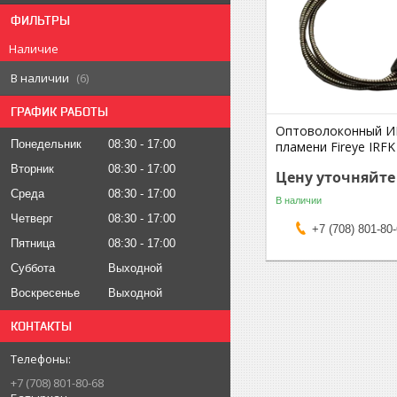
ФИЛЬТРЫ
Наличие
В наличии
6
ГРАФИК РАБОТЫ
Оптоволоконный И
Понедельник
08:30
17:00
пламени Fireye IRFK
Вторник
08:30
17:00
Цену уточняйте
Среда
08:30
17:00
В наличии
Четверг
08:30
17:00
+7 (708) 801-80
Пятница
08:30
17:00
Суббота
Выходной
Воскресенье
Выходной
КОНТАКТЫ
+7 (708) 801-80-68