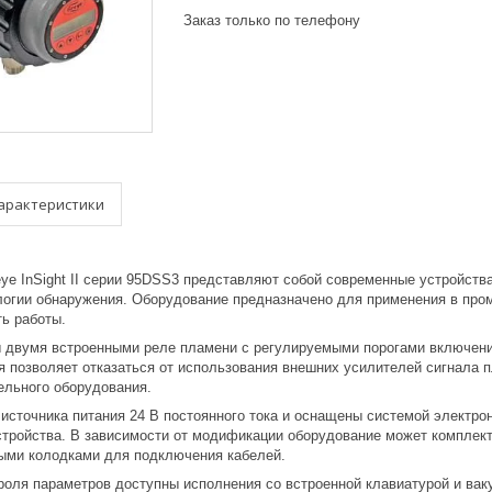
Заказ только по телефону
арактеристики
eye InSight II серии 95DSS3 представляют собой современные устройст
огии обнаружения. Оборудование предназначено для применения в пром
ть работы.
 двумя встроенными реле пламени с регулируемыми порогами включени
ия позволяет отказаться от использования внешних усилителей сигнала 
ельного оборудования.
 источника питания 24 В постоянного тока и оснащены системой электр
стройства. В зависимости от модификации оборудование может компле
ыми колодками для подключения кабелей.
троля параметров доступны исполнения со встроенной клавиатурой и ва