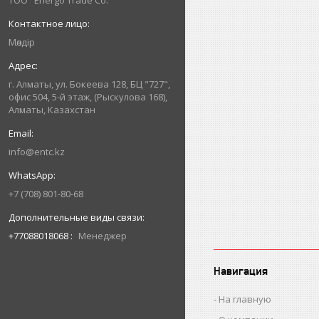
ТОО "Energo Trade Co."
Мөлдір
г. Алматы, ул. Бокеева 128, БЦ "727",
офис 504, 5-й этаж, (Рыскулова 168),
Алматы, Казахстан
info@entc.kz
+7 (708) 801-80-68
+77088018068
Менеджер
Навигация
На главную