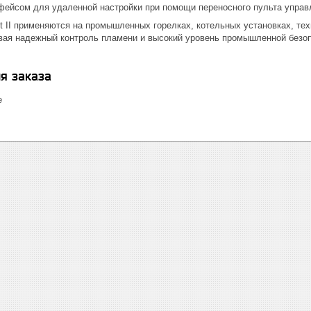
ейсом для удаленной настройки при помощи переносного пульта управ
ht II применяются на промышленных горелках, котельных установках, те
ивая надежный контроль пламени и высокий уровень промышленной безоп
я заказа
е