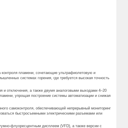
ва контроля пламени, сочетающие ультрафиолетовую и
ышленных системах горения, где требуется высокая точность
я и отключения, а также двумя аналоговыми выходами 4–20
пламени, упрощая построение системы автоматизации и снижая
онного самоконтроля, обеспечивающей непрерывный мониторинг
ктоваться быстросъемными электрическими разъемами или
куумно-флуоресцентным дисплеем (VFD), а также версии с