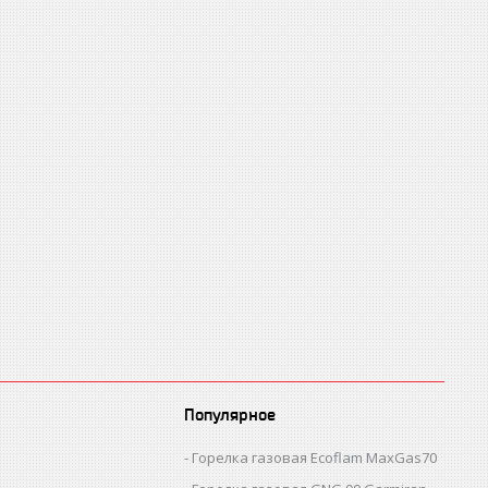
Популярное
Горелка газовая Ecoflam MaxGas70