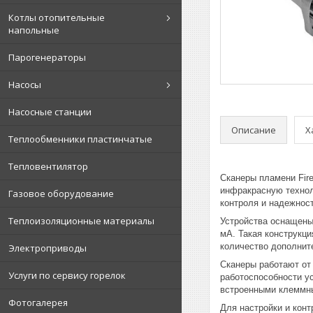
Котлы отопительные
напольные
Парогенераторы
Насосы
Насосные станции
Описание
Х
Теплообменники пластинчатые
Тепловентилятор
Сканеры пламени Fir
инфракрасную технол
Газовое оборудование
контроля и надежнос
Теплоизоляционные материалы
Устройства оснащены
мА. Такая конструкц
количество дополнит
Электроприводы
Сканеры работают от
Услуги по сервису горелок
работоспособности у
встроенными клеммн
Фотогалерея
Для настройки и кон