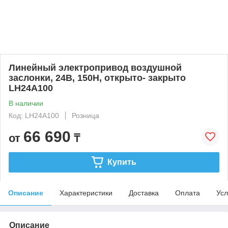
Линейный электропривод воздушной
заслонки, 24В, 150Н, открыто- закрыто
LH24A100
В наличии
Код: LH24A100
Розница
66 690
от
₸
Купить
Описание
Характеристики
Доставка
Оплата
Усл
Описание