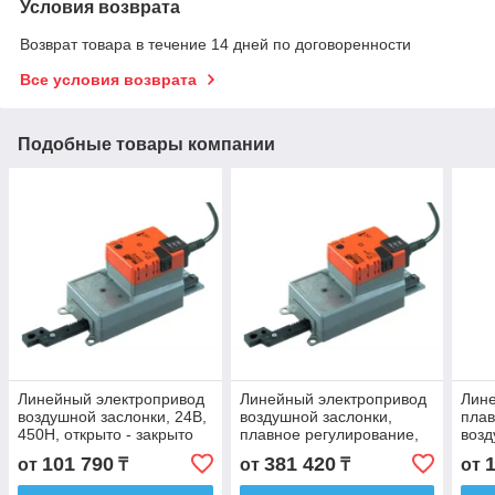
Условия возврата
Возврат товара в течение 14 дней по договоренности
Все условия возврата
Подобные товары компании
Линейный электропривод
Линейный электропривод
Лине
воздушной заслонки, 24В,
воздушной заслонки,
плав
450Н, открыто - закрыто
плавное регулирование,
возд
SH24A200
24В, 450Н SHK24A-MF100
450
101 790
381 420
от
₸
от
₸
от