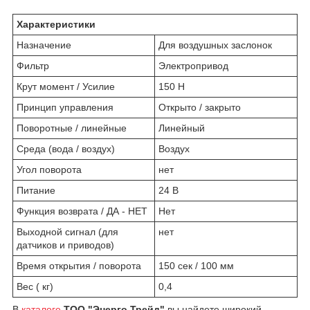
Характеристики
Назначение
Для воздушных заслонок
Фильтр
Электропривод
Крут момент / Усилие
150 Н
Принцип управления
Открыто / закрыто
Поворотные / линейные
Линейный
Среда (вода / воздух)
Воздух
Угол поворота
нет
Питание
24 В
Функция возврата / ДА - НЕТ
Нет
Выходной сигнал (для
нет
датчиков и приводов)
Время открытия / поворота
150 сек / 100 мм
Вес ( кг)
0,4
В
каталоге
ТОО "Энерго Трейд"
вы найдете широкий