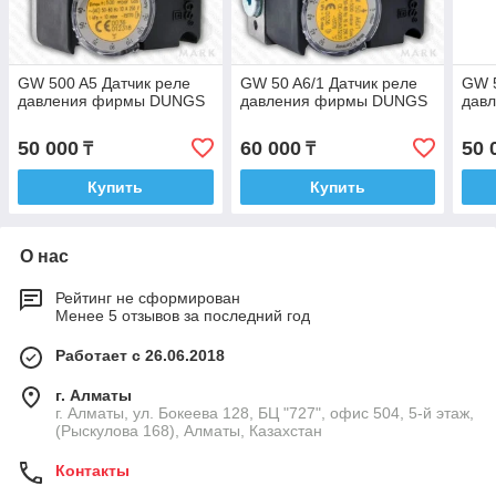
GW 500 A5 Датчик реле
GW 50 A6/1 Датчик реле
GW 5
давления фирмы DUNGS
давления фирмы DUNGS
дав
50 000
60 000
50 
₸
₸
Купить
Купить
О нас
Рейтинг не сформирован
Менее 5 отзывов за последний год
Работает с 26.06.2018
г. Алматы
г. Алматы, ул. Бокеева 128, БЦ "727", офис 504, 5-й этаж,
(Рыскулова 168), Алматы, Казахстан
Контакты