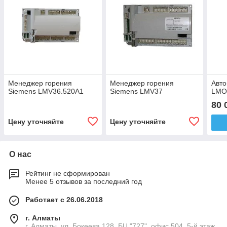
Менеджер горения
Менеджер горения
Авто
Siemens LMV36.520A1
Siemens LMV37
LMO
80 
Цену уточняйте
Цену уточняйте
О нас
Рейтинг не сформирован
Менее 5 отзывов за последний год
Работает с 26.06.2018
г. Алматы
г. Алматы, ул. Бокеева 128, БЦ "727", офис 504, 5-й этаж,