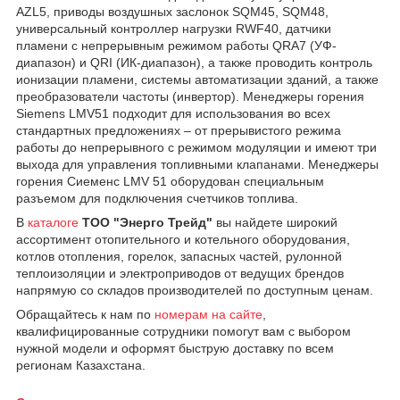
AZL5, приводы воздушных заслонок SQM45, SQM48,
универсальный контроллер нагрузки RWF40, датчики
пламени с непрерывным режимом работы QRA7 (УФ-
диапазон) и QRI (ИК-диапазон), а также проводить контроль
ионизации пламени, системы автоматизации зданий, а также
преобразователи частоты (инвертор). Менеджеры горения
Siemens LMV51 подходит для использования во всех
стандартных предложениях – от прерывистого режима
работы до непрерывного с режимом модуляции и имеют три
выхода для управления топливными клапанами. Менеджеры
горения Сиеменс LMV 51 оборудован специальным
разъемом для подключения счетчиков топлива.
В
каталоге
ТОО "Энерго Трейд"
вы найдете широкий
ассортимент отопительного и котельного оборудования,
котлов отопления, горелок, запасных частей, рулонной
теплоизоляции и электроприводов от ведущих брендов
напрямую со складов производителей по доступным ценам.
Обращайтесь к нам по
номерам на сайте
,
квалифицированные сотрудники помогут вам с выбором
нужной модели и оформят быструю доставку по всем
регионам Казахстана.