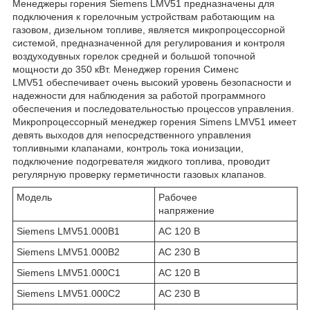
Менеджеры горения Siemens LMV51 предназначены для
подключения к горелочным устройствам работающим на
газовом, дизельном топливе, является микропроцессорной
системой, предназначенной для регулирования и контроля
воздуходувных горелок средней и большой топочной
мощности до 350 кВт. Менеджер горения Сименс
LMV51 обеспечивает очень высокий уровень безопасности и
надежности для наблюдения за работой программного
обеспечения и последовательностью процессов управления.
Микропроцессорный менеджер горения Simens LMV51 имеет
девять выходов для непосредственного управления
топливными клапанами, контроль тока ионизации,
подключение подогревателя жидкого топлива, проводит
регулярную проверку герметичности газовых клапанов.
Модель
Рабочее
напряжение
Siemens LMV51.000B1
AC 120 B
Siemens LMV51.000B2
AC 230 B
Siemens LMV51.000C1
AC 120 B
Siemens LMV51.000C2
AC 230 B