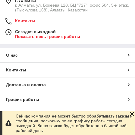
г. Алматы
г. Алматы, ул. Бокеева 128, БЦ "727", офис 504, 5-й этаж,
(Рыскулова 168), Алматы, Казахстан
Контакты
Сегодня выходной
Показать весь график работы
О нас
Контакты
Доставка и оплата
График работы
Полная версия сайта
Сейчас компания не может быстро обрабатывать заказы и
сообщения, поскольку по ее графику работы сегодня
выходной. Ваша заявка будет обработана в ближайший
Сайт создан на маркетплейсе
Satu.kz
рабочий день.