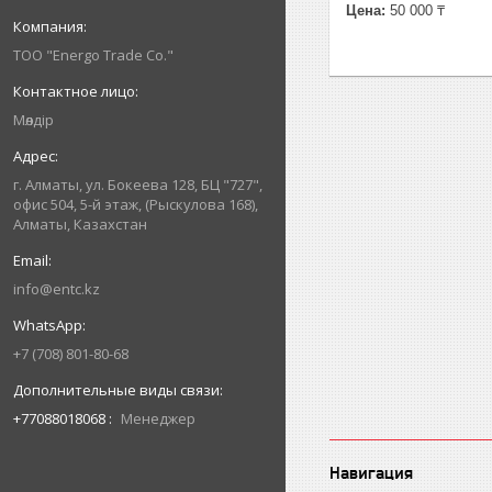
Цена:
50 000 ₸
ТОО "Energo Trade Co."
Мөлдір
г. Алматы, ул. Бокеева 128, БЦ "727",
офис 504, 5-й этаж, (Рыскулова 168),
Алматы, Казахстан
info@entc.kz
+7 (708) 801-80-68
+77088018068
Менеджер
Навигация