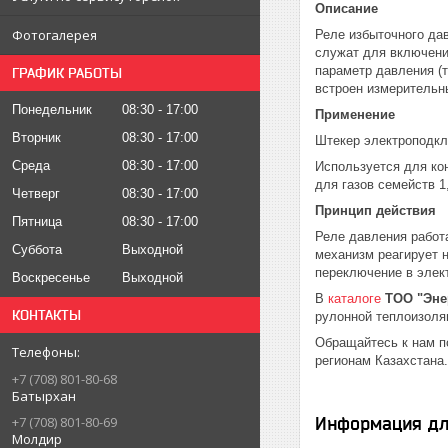
Описание
Фотогалерея
Реле избыточного да
служат для включени
параметр давления (
ГРАФИК РАБОТЫ
встроен измерительн
Понедельник
08:30
17:00
Применение
Вторник
08:30
17:00
Штекер электроподк
Среда
08:30
17:00
Используется для ко
для газов семейств 1
Четверг
08:30
17:00
Принцип действия
Пятница
08:30
17:00
Реле давления работ
Суббота
Выходной
механизм реагирует 
переключение в элек
Воскресенье
Выходной
В
каталоге
ТОО "Эне
КОНТАКТЫ
рулонной теплоизоля
Обращайтесь к нам 
регионам Казахстана.
+7 (708) 801-80-68
Батырхан
Информация дл
+7 (708) 801-80-69
Молдир