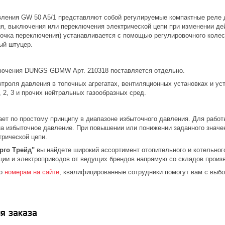
вления GW 50 A5/1 представляют собой регулируемые компактные реле д
я, выключения или переключения электрической цепи при изменении де
точка переключения) устанавливается с помощью регулировочного колес
ый штуцер.
лючения DUNGS GDMW Арт. 210318 поставляется отдельно.
нтроля давления в топочных агрегатах, вентиляционных установках и у
, 2, 3 и прочих нейтральных газообразных сред.
ает по простому принципу в диапазоне избыточного давления. Для рабо
на избыточное давление. При повышении или понижении заданного знач
трической цепи.
рго Трейд"
вы найдете широкий ассортимент отопительного и котельного
ции и электроприводов от ведущих брендов напрямую со складов произ
по
номерам на сайте
, квалифицированные сотрудники помогут вам с выб
я заказа