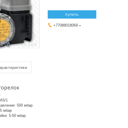
Купить
+77088018069
арактеристики
горелок
6
A5/1
давление: 500 мбар
,5 мбар
йки: 5-50 мбар