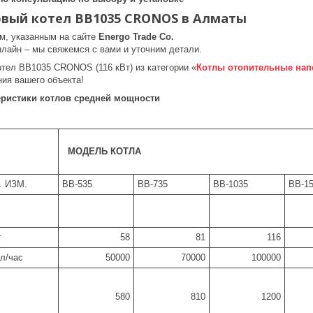
овый
к
отел ВВ1035 CRONOS в Алматы
ам, указанным на сайте
Energo Trade Co.
нлайн – мы свяжемся с вами и уточним детали.
отел ВВ1035 CRONOS (116 кВт) из категории «
Котлы отопительные на
ния вашего объекта!
еристики котлов средней мощности
МОДЕЛЬ КОТЛА
. ИЗМ.
BB-535
BB-735
BB-1035
BB-1
т
58
81
116
ал/час
50000
70000
100000
580
810
1200