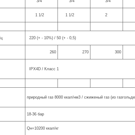
3/4
3/4
3/4
3
м
1 1/2
1 1/2
2
2 
Гц
220 (+ - 10%) / 50 (+ - 0,5)
260
270
300
IPX4D / Класс 1
природный газ 8000 ккал/нм3 / сжиженый газ (из газгольд
18-36 бар
Qн=10200 ккал/кг