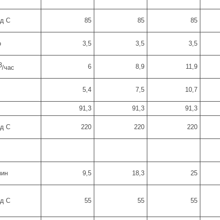
ад С
85
85
85
р
3,5
3,5
3,5
3
6
8,9
11,9
/час
5,4
7,5
10,7
91,3
91,3
91,3
ад С
220
220
220
мин
9,5
18,3
25
ад С
55
55
55