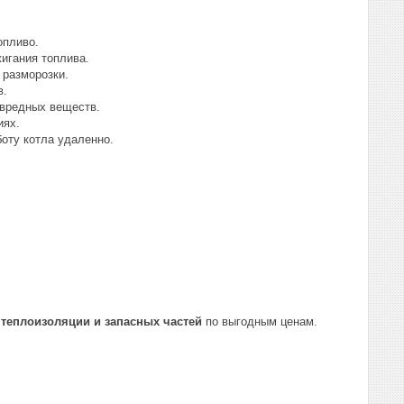
опливо.
игания топлива.
 разморозки.
в.
 вредных веществ.
иях.
оту котла удаленно.
 теплоизоляции и запасных частей
по выгодным ценам.