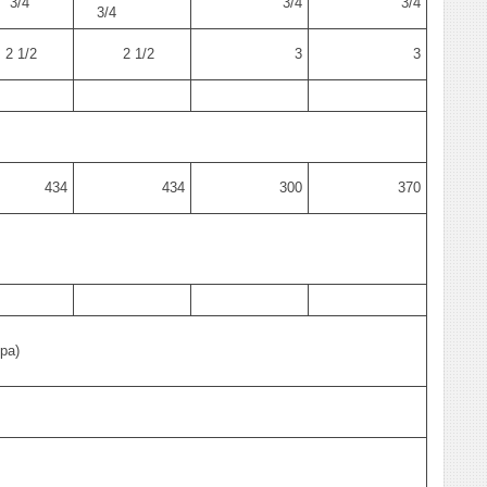
/4
3/4
3/4
3/4
1/2
2 1/2
3
3
434
434
300
370
ера)