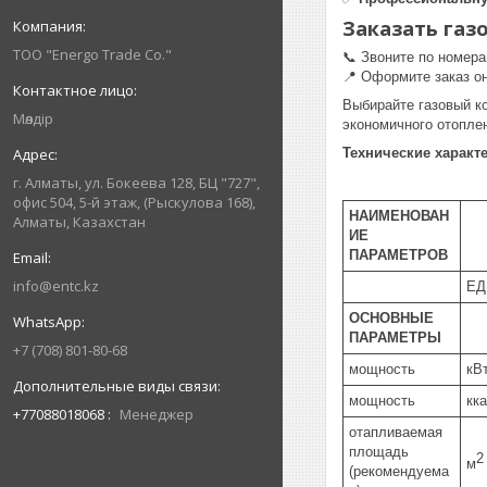
Заказать
газ
ТОО "Energo Trade Co."
📞 Звоните по номер
📍 Оформите заказ о
Выбирайте газовый к
Мөлдір
экономичного отопле
Технические характ
г. Алматы, ул. Бокеева 128, БЦ "727",
офис 504, 5-й этаж, (Рыскулова 168),
НАИМЕНОВАН
Алматы, Казахстан
ИЕ
ПАРАМЕТРОВ
info@entc.kz
ЕД
ОСНОВНЫЕ
ПАРАМЕТРЫ
+7 (708) 801-80-68
мощность
кВ
мощность
кк
+77088018068
Менеджер
отапливаемая
площадь
2
м
(рекомендуема