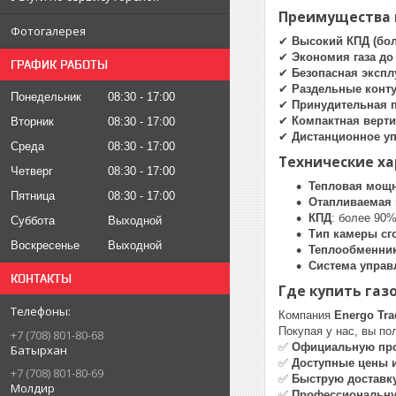
Преимущества г
Фотогалерея
✔
Высокий КПД (бол
✔
Экономия газа до
ГРАФИК РАБОТЫ
✔
Безопасная экспл
✔
Раздельные конт
Понедельник
08:30
17:00
✔
Принудительная п
✔
Компактная верти
Вторник
08:30
17:00
✔
Дистанционное у
Среда
08:30
17:00
Технические ха
Четверг
08:30
17:00
Тепловая мощ
Пятница
08:30
17:00
Отапливаемая
КПД
: более 90
Суббота
Выходной
Тип камеры сг
Воскресенье
Выходной
Теплообменни
Система управ
КОНТАКТЫ
Где купить газ
Компания
Energo Tra
Покупая у нас, вы по
+7 (708) 801-80-68
✅
Официальную про
Батырхан
✅
Доступные цены и
+7 (708) 801-80-69
✅
Быструю доставку
Молдир
✅
Профессиональну