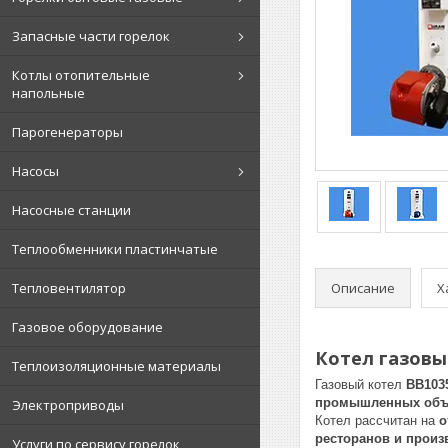
Запасные части горелок
Котлы отопительные
напольные
Парогенераторы
Насосы
Насосные станции
Теплообменники пластинчатые
Описание
Х
Тепловентилятор
Газовое оборудование
Котел газовы
Теплоизоляционные материалы
Газовый котел
ВВ103
промышленных объ
Электроприводы
Котел рассчитан на
о
ресторанов и произ
Услуги по сервису горелок