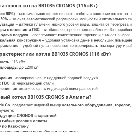
азового котла ВВ1035 CRONOS (116 кВт)
ее 90%)
– максимальная эффективность работы и снижение затрат на т
 30%
– за счет автоматической регулировки мощности и оптимального сж
уатация
– датчики пламени, низкого уровня воды, защита от перегрева и
уры отопления и ГВС
– стабильное горячее водоснабжение без перебое
одача воздуха
– обеспечивает качественное горение и снижает выброс
кальная конструкция
– удобная установка даже в небольших помещен
правление
– удобный пульт позволяет контролировать температуру и раб
рактеристики котла ВВ1035 CRONOS (116 кВт)
ность
: 116 кВт
 площадь
: до 1200 м²
%
орания
: изолированная, с наддувной подачей воздуха
к ГВС
: из нержавеющей стали
ления
: автоматическая, с индикацией неисправностей
овый котел ВВ1035 CRONOS в Алматы?
de Co.
предлагает широкий выбор
котельного оборудования, горелок,
лучаете:
дукцию CRONOS с гарантией
 гибкие условия оплаты
 по Казахстану
ю консультацию по выбору и установке