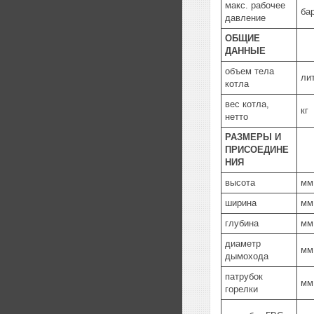
макс. рабочее
ба
давление
ОБЩИЕ
ДАННЫЕ
объем тела
ли
котла
вес котла,
кг
нетто
РАЗМЕРЫ И
ПРИСОЕДИНЕ
НИЯ
высота
мм
ширина
мм
глубина
мм
диаметр
мм
дымохода
патрубок
мм
горелки