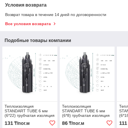
Условия возврата
Возврат товара в течение 14 дней по договоренности
Все условия возврата
Подобные товары компании
Теплоизоляция
Теплоизоляция
Теп
STANDART TUBE 6 мм
STANDART TUBE 6 мм
STA
(6*22) трубчатая изоляция
(6*8) трубчатая изоляция
(6*1
стандартная
стандартная
стан
131
86
111
₸/пог.м
₸/пог.м