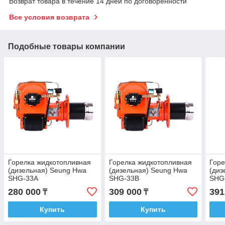
Возврат товара в течение 14 дней по договоренности
Все условия возврата
Подобные товары компании
Горелка жидкотопливная
Горелка жидкотопливная
Горе
(дизельная) Seung Hwa
(дизельная) Seung Hwa
(диз
SHG-33A
SHG-33B
SHG
280 000
309 000
391
₸
₸
Купить
Купить