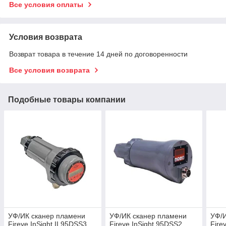
Все условия оплаты
Условия возврата
Возврат товара в течение 14 дней по договоренности
Все условия возврата
Подобные товары компании
УФ/ИК сканер пламени
УФ/ИК сканер пламени
УФ/
Fireye InSight II 95DSS3
Fireye InSight 95DSS2
Firey