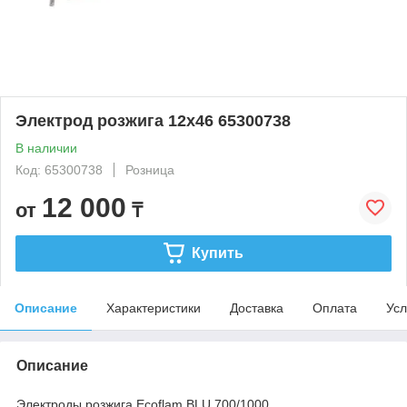
Электрод розжига 12х46 65300738
В наличии
Код: 65300738
Розница
12 000
от
₸
Купить
Описание
Характеристики
Доставка
Оплата
Усл
Описание
Электроды розжига Ecoflam BLU 700/1000