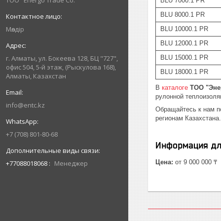
ТОО "Energo Trade Co."
BLU 7000.1 PR
BLU 8000.1 PR
Мөлдір
BLU 10000.1 PR
BLU 12000.1 PR
г. Алматы, ул. Бокеева 128, БЦ "727",
BLU 15000.1 PR
офис 504, 5-й этаж, (Рыскулова 168),
BLU 18000.1 PR
Алматы, Казахстан
В
каталоге
ТОО "Эне
рулонной теплоизоля
info@entc.kz
Обращайтесь к нам 
регионам Казахстана.
+7 (708) 801-80-68
Информация дл
Цена:
от 9 000 000 ₸
+77088018068
Менеджер