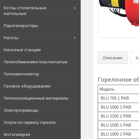
Котлы отопительные
напольные
Парогенераторы
Насосы
Насосные станции
Описание
Х
Теплообменники пластинчатые
Тепловентилятор
Горелочное о
Газовое оборудование
Модель
Теплоизоляционные материалы
BLU 700.1 PAB
BLU 1000.1 PAB
Электроприводы
BLU 1200.1 PAB
Услуги по сервису горелок
BLU 1500.1 PAB
Фотогалерея
BLU 1000.1 PAB