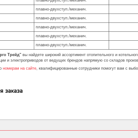
плавно-двухступ./механич.
плавно-двухступ./механич.
плавно-двухступ./механич.
плавно-двухступ./механич.
плавно-двухступ./механич.
плавно-двухступ./механич.
рго Трейд"
вы найдете широкий ассортимент отопительного и котельного
ции и электроприводов от ведущих брендов напрямую со складов произ
по
номерам на сайте
, квалифицированные сотрудники помогут вам с выб
я заказа