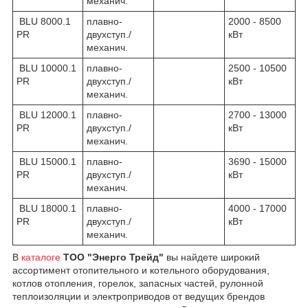
механич.
BLU 8000.1
плавно-
2000 - 8500
PR
двухступ./
кВт
механич.
BLU 10000.1
плавно-
2500 - 10500
PR
двухступ./
кВт
механич.
BLU 12000.1
плавно-
2700 - 13000
PR
двухступ./
кВт
механич.
BLU 15000.1
плавно-
3690 - 15000
PR
двухступ./
кВт
механич.
BLU 18000.1
плавно-
4000 - 17000
PR
двухступ./
кВт
механич.
В
каталоге
ТОО "Энерго Трейд"
вы найдете широкий
ассортимент отопительного и котельного оборудования,
котлов отопления, горелок, запасных частей, рулонной
теплоизоляции и электроприводов от ведущих брендов