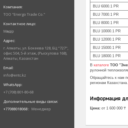
BLU 6000.1 PR
ТОО "Energo Trade Co."
BLU 7000.1 PR
BLU 8000.1 PR
Мөлдір
BLU 10000.1 PR
BLU 12000.1 PR
г. Алматы, ул. Бокеева 128, БЦ "727",
BLU 15000.1 PR
офис 504, 5-й этаж, (Рыскулова 168),
BLU 18000.1 PR
Алматы, Казахстан
В
каталоге
ТОО "Эне
рулонной теплоизоля
info@entc.kz
Обращайтесь к нам 
регионам Казахстана.
+7 (708) 801-80-68
Информация дл
Цена:
от 1 600 000 ₸
+77088018068
Менеджер