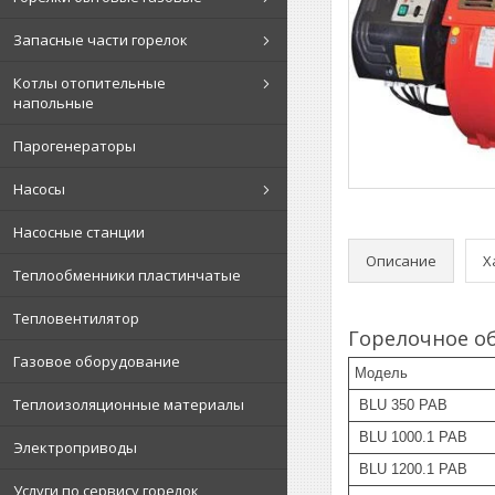
Запасные части горелок
Котлы отопительные
напольные
Парогенераторы
Насосы
Насосные станции
Описание
Х
Теплообменники пластинчатые
Тепловентилятор
Горелочное о
Газовое оборудование
Модель
Теплоизоляционные материалы
BLU 350 PAB
BLU 1000.1 PAB
Электроприводы
BLU 1200.1 PAB
Услуги по сервису горелок