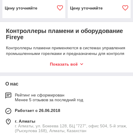
Цену уточняйте
Цену уточняйте
Контроллеры пламени и оборудование
Fireye
Контроллеры пламени применяются в системах управления
промышленными горелками и предназначены для контроля
процесса горения. Такое оборудование используется на
Показать всё
котельных, производственных предприятиях,
теплоэнергетических объектах и технологических установках,
где необходимо постоянно отслеживать наличие и
стабильность факела.
О нас
ТОО «Energo Trade Co.» предлагает контроллеры пламени,
Рейтинг не сформирован
усилители сигнала, монтажные панели и вспомогательное
Менее 5 отзывов за последний год
оборудование Fireye для систем контроля горения. В
каталоге представлены решения для комплектации,
Работает с 26.06.2018
обслуживания и модернизации горелочного оборудования.
Поставка осуществляется по Алматы и другим городам
г. Алматы
Казахстана.
г. Алматы, ул. Бокеева 128, БЦ "727", офис 504, 5-й этаж,
(Рыскулова 168), Алматы, Казахстан
Контроллеры Fireye для систем управления