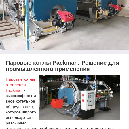
Паровые котлы Packman: Решение для
промышленного
применения
Паровые котлы
отопления
Packman
-
высокоэффекти
вное котельное
оборудование,
которое широко
используется в
различных
отраслях, от пищевой промышленности до химического